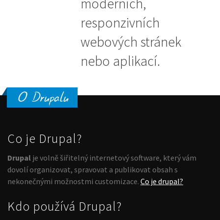
moderních,
responzivních
webových stránek
nebo aplikací.
O Drupalu
Co je Drupal?
Drupal
je volně šiřitelný internetový software, který vám
dovolí organizovat, spravovat a publikovat obsah s
nekonečnými možnostmi customizace.
Co je drupal?
Kdo používá Drupal?