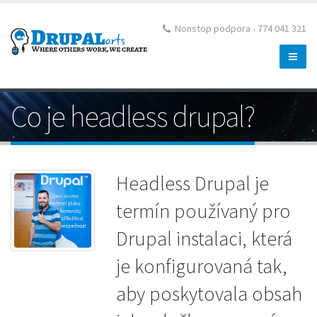
Nonstop podpora - 774 041 321
Co je headless drupal?
Headless Drupal je
termín používaný pro
Drupal instalaci, která
je konfigurovaná tak,
aby poskytovala obsah